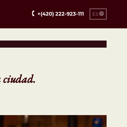
+(420) 222-923-111
ES
a ciudad.