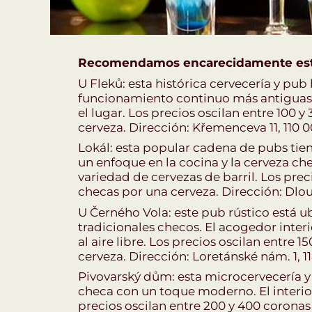
Recomendamos encarecidamente est
U Fleků: esta histórica cervecería y pub
funcionamiento continuo más antiguas d
el lugar. Los precios oscilan entre 100
cerveza. Dirección: Křemenceva 11, 110 0
Lokál: esta popular cadena de pubs tie
un enfoque en la cocina y la cerveza ch
variedad de cervezas de barril. Los pre
checas por una cerveza. Dirección: Dlou
U Černého Vola: este pub rústico está ub
tradicionales checos. El acogedor inte
al aire libre. Los precios oscilan entre
cerveza. Dirección: Loretánské nám. 1, 11
Pivovarský dům: esta microcervecería y
checa con un toque moderno. El interior
precios oscilan entre 200 y 400 coronas