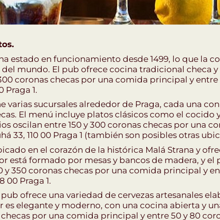
os.
 ha estado en funcionamiento desde 1499, lo que la co
el mundo. El pub ofrece cocina tradicional checa y 
 y 300 coronas checas por una comida principal y entr
0 Praga 1.
ne varias sucursales alrededor de Praga, cada una co
ecas. El menú incluye platos clásicos como el cocido y
cios oscilan entre 150 y 300 coronas checas por una c
há 33, 110 00 Praga 1 (también son posibles otras ubic
icado en el corazón de la histórica Malá Strana y ofr
rior está formado por mesas y bancos de madera, y el
 150 y 350 coronas checas por una comida principal y 
8 00 Praga 1.
 pub ofrece una variedad de cervezas artesanales ela
 es elegante y moderno, con una cocina abierta y una
 checas por una comida principal y entre 50 y 80 cor