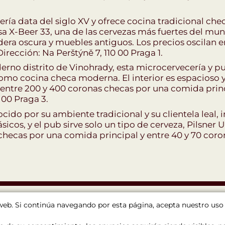
ería data del siglo XV y ofrece cocina tradicional che
osa X-Beer 33, una de las cervezas más fuertes del mun
era oscura y muebles antiguos. Los precios oscilan 
irección: Na Perštýně 7, 110 00 Praga 1.
erno distrito de Vinohrady, esta microcervecería y p
 como cocina checa moderna. El interior es espacioso
entre 200 y 400 coronas checas por una comida princ
 00 Praga 3.
ocido por su ambiente tradicional y su clientela leal,
icos, y el pub sirve solo un tipo de cerveza, Pilsner 
 checas por una comida principal y entre 40 y 70 coro
 web. Si continúa navegando por esta página, acepta nuestro u