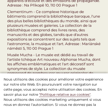
appareils d'écoute et des émissions de propagande.
Adresse : Na Příkopě 10, 110 00 Prague 1
Clementinum - Ce complexe historique de
bâtiments comprend la bibliothèque baroque, l'une
des plus belles bibliothèques du monde, ainsi que
plusieurs musées et galeries. La collection de la
bibliothèque comprend des livres rares, des
manuscrits et des globes, tandis que d'autres
expositions se concentrent sur des sujets tels que
l'astronomie, la musique et l'art. Adresse : Mariánské
náměstí 5, 110 00 Prague 1
Musée Mucha - Le musée est dédié au travail de
l'artiste tchèque Art nouveau Alphonse Mucha, dont
les affiches emblématiques et l'art décoratif sont
synonymes de style. La collection du musée
comprend de nombreuses œuvres originales de
Mucha, ainsi que des photographies et des objets
Nous utilisons des cookies pour améliorer votre expérience
personnels. Adresse : Panska 7, 110 00 Prague 1
sur notre site Web. En poursuivant votre navigation sur
cette page, vous acceptez notre utilisation des cookies. En
savoir plus sur notre
"Politique relative aux cookies"
.
Nous utilisons des cookies marketing uniquement si vous
nous en donnez l'autorisation. Si vous ne donnez pas la