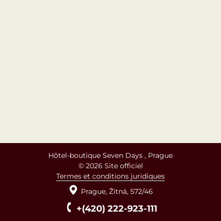
Hôtel-boutique Seven Days , Prague
© 2026 Site officiel
Termes et conditions juridiques
Prague,
Žitná,
572/46
+(420) 222-923-111