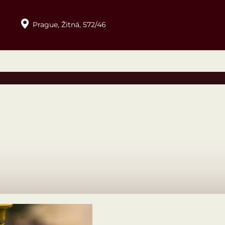
Prague,
Žitná,
572/46