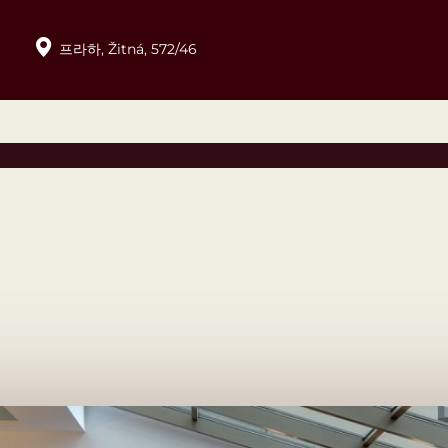
프라하,
Žitná,
572/46