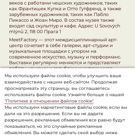
веков с работами чешских художников, таких
как Франтишек Купка и Отто Гутфренд, а также
зарубежных художников, таких как Пабло
Пикассо и Жоан Миро. В состав музея также
входят сад скульптур и кафе. Адрес: U Sovových
mlýnů 2, 118 00 Прага 1
MeetFactory — этот междисциплинарный арт-
центр сочетает в себе галереи, арт-студии и
музыкальные площадки с упором на
современное искусство, музыку и перформанс.
Выставки регулярно меняются и представляют
работы чешских и зарубежных художников.
Также здесь регулярно проводятся концерты,
Мы используем файлы cookie, чтобы улучшить ваше
фестивали и культурные мероприятия. Адрес: Ke
взаимодействие с нашим веб-сайтом. Продолжая
Sklárně 3213/15, 150 00 Прага 5
просматривать эту страницу, вы соглашаетесь
использовать файлы cookie. Узнайте больше о нашей
"Политике в отношении файлов cookie"
.
Мы используем маркетинговые файлы cookie, если вы
дали на это разрешение. Если вы не дадите
разрешения, рекламные объявления все равно будут
показываться, но это случайные рекламные
объявления. Вы можете сделать свой выбор ниже.