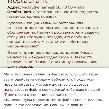
Restaurant
Адрес:
Václavské náměstí 56, 110 00 Praha 1
Особенность:
Ресторан, где напитки подаются
на миниатюрных поездах
Výtopna – это уникальный ресторан, где
железнодорожная тематика становится частью
обслуживания. Напитки доставляются к вашему
столу на небольших поездах, что особенно
понравится семьям с детьми и любителям
необычных мест.
В меню представлены традиционные блюда
чешской и международной кухни. Закажите
классический "гюлаш" или пиццу, наслаждаясь
шоу поездов.
Это место идеально подходит для вечернего
Мы используем файлы cookie, чтобы улучшить ваше
отдыха с друзьями или семьей, когда хочется
взаимодействие с нашим веб-сайтом. Продолжая
добавить немного веселья в трапезу.
просматривать эту страницу, вы соглашаетесь
использовать файлы cookie. Узнайте больше о нашей
"Политике в отношении файлов cookie"
.
Мы используем маркетинговые файлы cookie, если вы
дали на это разрешение. Если вы не дадите