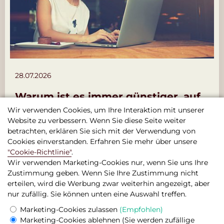
28.07.2026
Warum ist es immer günstiger, auf
der offiziellen Website zu buchen
Wir verwenden Cookies, um Ihre Interaktion mit unserer
als auf anderen Websites?
Website zu verbessern. Wenn Sie diese Seite weiter
betrachten, erklären Sie sich mit der Verwendung von
Mehr
Cookies einverstanden. Erfahren Sie mehr über unsere
"Cookie-Richtlinie"
.
Wir verwenden Marketing-Cookies nur, wenn Sie uns Ihre
Zustimmung geben. Wenn Sie Ihre Zustimmung nicht
erteilen, wird die Werbung zwar weiterhin angezeigt, aber
nur zufällig. Sie können unten eine Auswahl treffen.
Boutique-Hotel Seven Days , Prag
Marketing-Cookies zulassen
(Empfohlen)
© 2026 Offizielle Website
Marketing-Cookies ablehnen
(Sie werden zufällige
Rechtliche Hinweise & Bedingungen