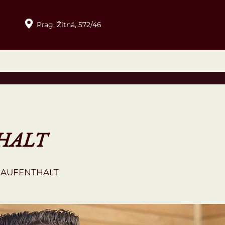
Prag,
Žitná,
572/46
HALT
 AUFENTHALT