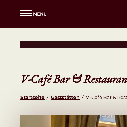
MENÜ
V-Café Bar & Restauran
Startseite
/
Gaststätten
/
V-Café Bar & Res