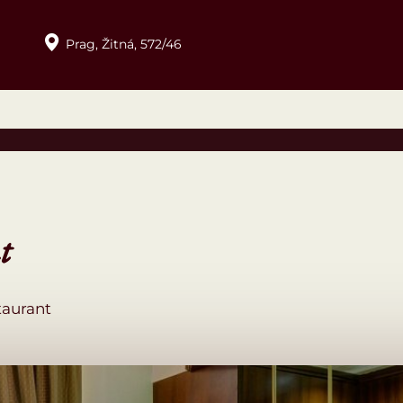
Prag,
Žitná,
572/46
t
taurant