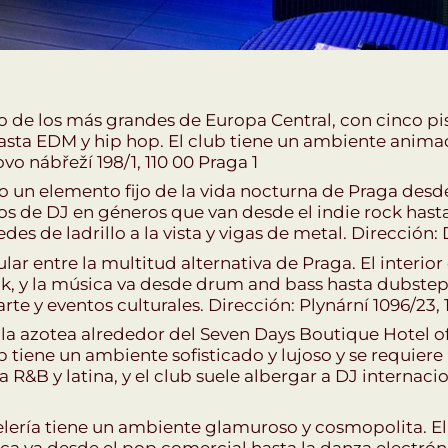
o de los más grandes de Europa Central, con cinco pis
hasta EDM y hip hop. El club tiene un ambiente anima
vo nábřeží 198/1, 110 00 Praga 1
o un elemento fijo de la vida nocturna de Praga desde
 de DJ en géneros que van desde el indie rock hasta el
es de ladrillo a la vista y vigas de metal. Dirección: 
lar entre la multitud alternativa de Praga. El interio
nk, y la música va desde drum and bass hasta dubstep
te y eventos culturales. Dirección: Plynární 1096/23, 
 la azotea alrededor del Seven Days Boutique Hotel o
lub tiene un ambiente sofisticado y lujoso y se requier
&B y latina, y el club suele albergar a DJ internacio
elería tiene un ambiente glamuroso y cosmopolita. El 
sica va desde el pop comercial hasta la danza electrón