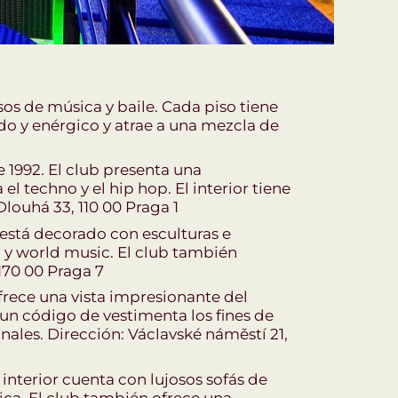
os de música y baile. Cada piso tiene
do y enérgico y atrae a una mezcla de
 1992. El club presenta una
 techno y el hip hop. El interior tiene
Dlouhá 33, 110 00 Praga 1
r está decorado con esculturas e
 y world music. El club también
170 00 Praga 7
frece una vista impresionante del
e un código de vestimenta los fines de
nales. Dirección: Václavské náměstí 21,
interior cuenta con lujosos sofás de
ica. El club también ofrece una