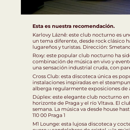
Esta es nuestra recomendación.
Karlovy Lázně: este club nocturno es un
un tema diferente, desde rock clásico 
lugareños y turistas. Dirección: Smetano
Roxy: este popular club nocturno ha sid
combinación de música en vivo y eventos
una sensación industrial cruda, con pared
Cross Club: esta discoteca única es popu
instalaciones inspiradas en el steampu
alberga regularmente exposiciones de ar
Dúplex: este elegante club nocturno en
horizonte de Praga y el río Vltava. El c
semana. La música va desde house hasta R
110 00 Praga 1
M1 Lounge: esta lujosa discoteca y coct
cuero y candelabros de cristal, y la mú