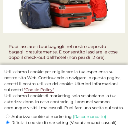
Puoi lasciare i tuoi bagagli nel nostro deposito
bagagli gratuitamente. È consentito lasciare le cose
dopo il check-out dall'hotel (non più di 12 ore).
Utilizziamo i cookie per migliorare la tua esperienza sul
nostro sito Web. Continuando a navigare in questa pagina,
accetti il nostro utilizzo dei cookie. Ulteriori informazioni
sui nostri
"Cookie Policy"
.
Utilizziamo i cookie di marketing solo se abbiamo la tua
autorizzazione. In caso contrario, gli annunci saranno
Boutique Hotel Seven Days , Praga
comunque visibili ma casuali. Puoi fare una scelta qui sotto.
© 2026 Sito Web Ufficiale
Autorizza cookie di marketing
(Raccomandato)
Termini e Condizioni Legali
Rifiuta i cookie di marketing
(Vedrai annunci casuali)
Praga,
Žitná,
572/46