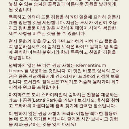
놓칠 수 있는 숨겨진 골목길과 아름다운 공원을 발견하게
될 것입니다.
독특하고 인적이 드문 경험을 하려면 일출에 프라하 천문시
계를 방문할 것을 제안합니다. 지금은 도시가 여전히 조용
하고 평화로운 마법 같은 시간이며 태양이 시계의 복잡한
세부 사항을 비추는 것을 볼 수 있습니다.
현지 문화의 맛을 찾고 있다면 프라하의 지하 재즈 클럽을
꼭 방문하십시오. 이 숨겨진 보석은 라이브 음악과 밤 외출
에 완벽한 아늑한 분위기와 함께 독특하고 친밀한 경험을
제공합니다.
명백하지 않은 또 다른 권장 사항은 Klementinum
Library 를 방문하는 것입니다. 이 멋진 바로크 양식의 도서
관은 종종 관광객들에게 간과되지만 프라하의 진정한 보물
입니다. 도서관의 컬렉션은 17세기로 거슬러 올라가며 희귀
서적과 원고를 포함합니다.
마지막으로 도시 스카이라인의 숨막히는 전경을 제공하는
레트나 공원(Letná Park)을 거닐어 보십시오. 휴식을 취하
고 프라하의 아름다움에 흠뻑 젖기에 완벽한 장소입니다.
이 뻔하지 않은 권장 사항이 프라하 여행을 최대한 활용하
는 데 도움이 되기를 바랍니다. 즐거운 시간 보내시고 경험
을 저와 공유하는 것을 잊지 마세요!