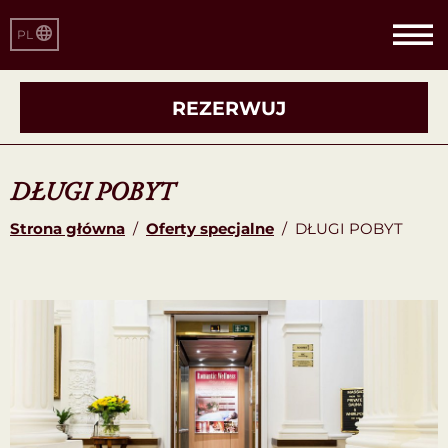
PL
REZERWUJ
DŁUGI POBYT
Strona główna
/
Oferty specjalne
/
DŁUGI POBYT