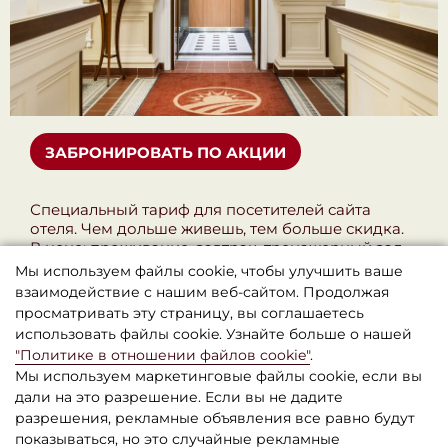
ЗАБРОНИРОВАТЬ ПО АКЦИИ
Специальный тариф для посетителей сайта
отеля. Чем дольше живешь, тем больше скидка.
В цене: проживание, завтрак, тренажерный зал,
камера хранения, остальные услуги со скидкой.
Мы используем файлы cookie, чтобы улучшить ваше
Оплата при заселении. Бесплатная отмена за 48
взаимодействие с нашим веб-сайтом. Продолжая
часов до приезда.
просматривать эту страницу, вы соглашаетесь
использовать файлы cookie. Узнайте больше о нашей
"Политике в отношении файлов cookie"
.
Мы используем маркетинговые файлы cookie, если вы
дали на это разрешение. Если вы не дадите
разрешения, рекламные объявления все равно будут
показываться, но это случайные рекламные