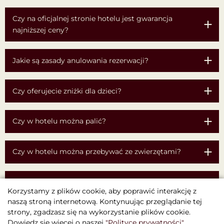
Czy na oficjalnej stronie hotelu jest gwarancja
najniższej ceny?
Jakie są zasady anulowania rezerwacji?
Czy oferujecie zniżki dla dzieci?
Czy w hotelu można palić?
Czy w hotelu można przebywać ze zwierzętami?
Czy oferujecie zniżki lub program lojalnościowy dla
Korzystamy z plików cookie, aby poprawić interakcję z
stałych gości?
naszą stroną internetową. Kontynuując przeglądanie tej
strony, zgadzasz się na wykorzystanie plików cookie.
Dowiedz się więcej o naszej
"Polityce prywatności"
.