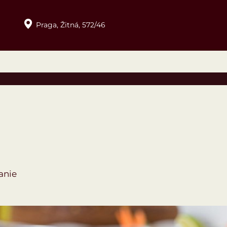
Praga,
Žitná,
572/46
anie