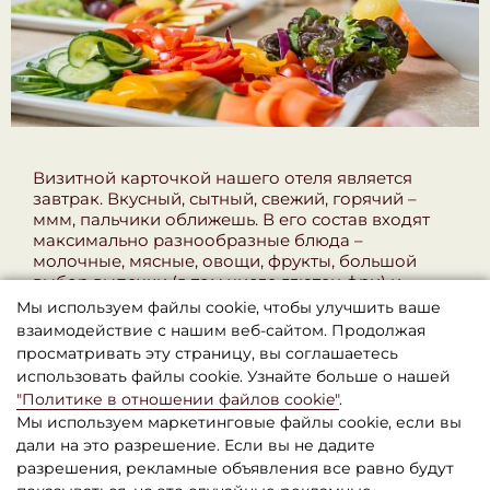
Визитной карточкой нашего отеля является
завтрак. Вкусный, сытный, свежий, горячий –
ммм, пальчики оближешь. В его состав входят
максимально разнообразные блюда –
молочные, мясные, овощи, фрукты, большой
выбор выпечки (в том числе глютен фри) и
десертов. Тип кухни: континентально-
Мы используем файлы cookie, чтобы улучшить ваше
европейский. Все гости отеля получают завтрак
взаимодействие с нашим веб-сайтом. Продолжая
бесплатно.
просматривать эту страницу, вы соглашаетесь
использовать файлы cookie. Узнайте больше о нашей
"Политике в отношении файлов cookie"
.
Мы используем маркетинговые файлы cookie, если вы
дали на это разрешение. Если вы не дадите
разрешения, рекламные объявления все равно будут