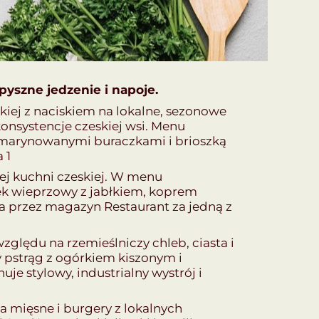
pyszne jedzenie i napoje.
kiej z naciskiem na lokalne, sezonowe
konsystencje czeskiej wsi. Menu
 z marynowanymi buraczkami i brioszką
 1
nej kuchni czeskiej. W menu
zek wieprzowy z jabłkiem, koprem
a przez magazyn Restaurant za jedną z
zględu na rzemieślniczy chleb, ciasta i
 pstrąg z ogórkiem kiszonym i
e stylowy, industrialny wystrój i
a mięsne i burgery z lokalnych