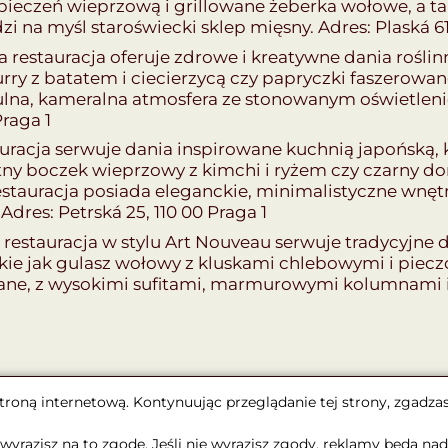
ieczeń wieprzową i grillowane żeberka wołowe, a tak
 na myśl staroświecki sklep mięsny. Adres: Plaská 61
 restauracja oferuje zdrowe i kreatywne dania rośli
urry z batatem i ciecierzycą czy papryczki faszerow
tulna, kameralna atmosfera ze stonowanym oświetle
Praga 1
auracja serwuje dania inspirowane kuchnią japońską
tny boczek wieprzowy z kimchi i ryżem czy czarny d
uracja posiada eleganckie, minimalistyczne wnętrz
res: Petrská 25, 110 00 Praga 1
 restauracja w stylu Art Nouveau serwuje tradycyjne d
akie jak gulasz wołowy z kluskami chlebowymi i piec
ne, z wysokimi sufitami, marmurowymi kolumnami i wi
troną internetową. Kontynuując przeglądanie tej strony, zgadzas
wyrazisz na to zgodę. Jeśli nie wyrazisz zgody, reklamy będą 