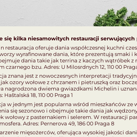
 się kilka niesamowitych restauracji serwujących 
n restauracja oferuje dania współczesnej kuchni czes
tworzy wyrafinowane dania, które prezentują smaki i 
obejmuje dania takie jak terrina z kaczych wątróbek
 czarnego bzu. Adres: U Milosrdnych 12, 110 00 Praga
cja znana jest z nowoczesnych interpretacji tradycyj
 jak ozory wołowe z chrzanem i pietruszką oraz boc
ała nagrodzona dwiema gwiazdkami Michelin i uznan
: Haštalská 18, 110 00 Praga 1
racja w jednym jest popularna wśród mieszkańców ze w
nia się sezonowo i obejmuje takie dania jak wędzony
wołowy z pasternakiem i selerem. W restauracji panuj
mosfera. Adres: Pernerova 49, 186 00 Praga 8
arzenie mięsożerców, oferująca wysokiej jakości dani