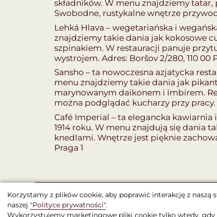
składników. W menu znajdziemy tatar, p
Swobodne, rustykalne wnętrze przywodzi
Lehká Hlava – wegetariańska i wegańska
znajdziemy takie dania jak kokosowe c
szpinakiem. W restauracji panuje przy
wystrojem. Adres: Boršov 2/280, 110 00 
Sansho – ta nowoczesna azjatycka rest
menu znajdziemy takie dania jak pikan
marynowanym daikonem i imbirem. Resta
można podglądać kucharzy przy pracy. Ad
Café Imperial – ta elegancka kawiarnia i
1914 roku. W menu znajdują się dania t
knedlami. Wnętrze jest pięknie zachowa
Praga 1
Korzystamy z plików cookie, aby poprawić interakcję z naszą s
naszej
"Polityce prywatności"
.
Wykorzystujemy marketingowe pliki cookie tylko wtedy, gdy 