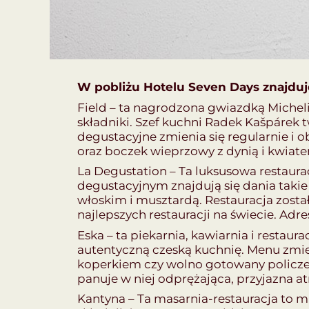
W pobliżu Hotelu Seven Days znajduje
Field – ta nagrodzona gwiazdką Micheli
składniki. Szef kuchni Radek Kašpárek 
degustacyjne zmienia się regularnie i 
oraz boczek wieprzowy z dynią i kwiatem
La Degustation – Ta luksusowa restaura
degustacyjnym znajdują się dania takie
włoskim i musztardą. Restauracja zost
najlepszych restauracji na świecie. Adres
Eska – ta piekarnia, kawiarnia i restau
autentyczną czeską kuchnię. Menu zmie
koperkiem czy wolno gotowany policzek 
panuje w niej odprężająca, przyjazna at
Kantyna – Ta masarnia-restauracja to m