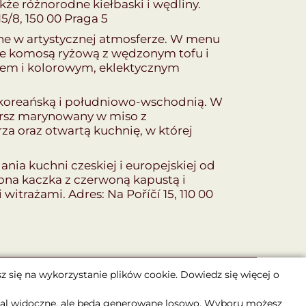
że różnorodne kiełbaski i wędliny.
5/8, 150 00 Praga 5
nne w artystycznej atmosferze. W menu
ane komosą ryżową z wędzonym tofu i
niem i kolorowym, eklektycznym
, koreańską i południowo-wschodnią. W
orsz marynowany w miso z
a oraz otwartą kuchnię, w której
ania kuchni czeskiej i europejskiej od
zona kaczka z czerwoną kapustą i
trażami. Adres: Na Poříčí 15, 110 00
z się na wykorzystanie plików cookie. Dowiedz się więcej o
nadal widoczne, ale będą generowane losowo. Wyboru możesz