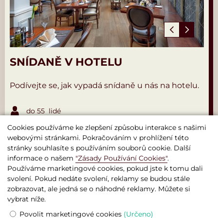
SNÍDANĚ V HOTELU
Podívejte se, jak vypadá snídaně u nás na hotelu.
do 55 lidé
Cookies používáme ke zlepšení způsobu interakce s našimi
Více informace
webovými stránkami. Pokračováním v prohlížení této
stránky souhlasíte s používáním souborů cookie. Další
informace o našem
"Zásady Používání Cookies"
.
Používáme marketingové cookies, pokud jste k tomu dali
svolení. Pokud nedáte svolení, reklamy se budou stále
zobrazovat, ale jedná se o náhodné reklamy. Můžete si
vybrat níže.
Boutique Hotel Seven Days , Praha
Povolit marketingové cookies
(Určeno)
© 2026 Oficiální webová stránka