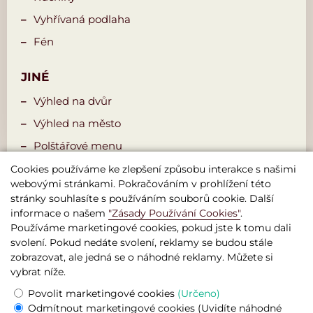
Vyhřívaná podlaha
Fén
JINÉ
Výhled na dvůr
Výhled na město
Polštářové menu
Gym 24/7
Cookies používáme ke zlepšení způsobu interakce s našimi
webovými stránkami. Pokračováním v prohlížení této
stránky souhlasíte s používáním souborů cookie. Další
informace o našem
"Zásady Používání Cookies"
.
Používáme marketingové cookies, pokud jste k tomu dali
svolení. Pokud nedáte svolení, reklamy se budou stále
zobrazovat, ale jedná se o náhodné reklamy. Můžete si
vybrat níže.
Boutique Hotel Seven Days , Praha
Povolit marketingové cookies
(Určeno)
© 2026 Oficiální webová stránka
Odmítnout marketingové cookies
(Uvidíte náhodné
Právní informace