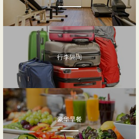
行李隔间
豪华早餐