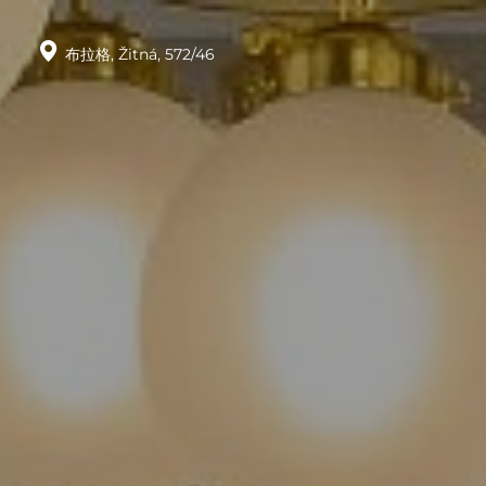
布拉格,
Žitná,
572/46